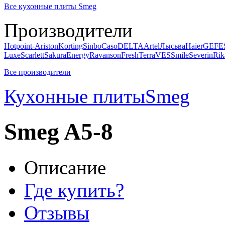
Все кухонные плиты Smeg
Производители
Hotpoint-Ariston
Korting
Sinbo
Caso
DELTA
Artel
Лысьва
Haier
GEFE
Luxe
Scarlett
Sakura
Energy
Ravanson
Fresh
Terra
VES
Smile
Severin
Rik
Все производители
Кухонные плиты
Smeg
Smeg A5-8
Описание
Где купить?
Отзывы