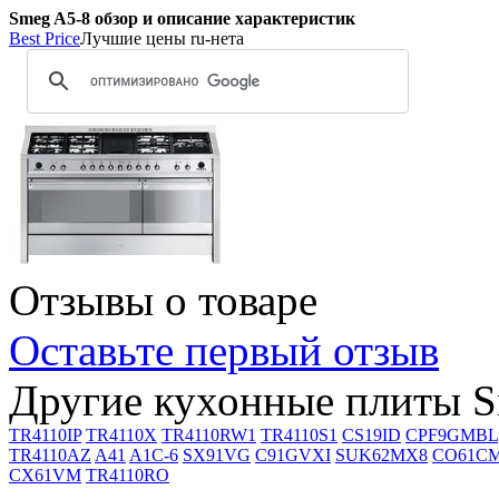
Smeg A5-8 обзор и описание характеристик
Best Price
Лучшие цены ru-нета
Отзывы о товаре
Оставьте первый отзыв
Другие кухонные плиты 
TR4110IP
TR4110X
TR4110RW1
TR4110S1
CS19ID
CPF9GMBL
TR4110AZ
A41
A1C-6
SX91VG
C91GVXI
SUK62MX8
CO61C
CX61VM
TR4110RO