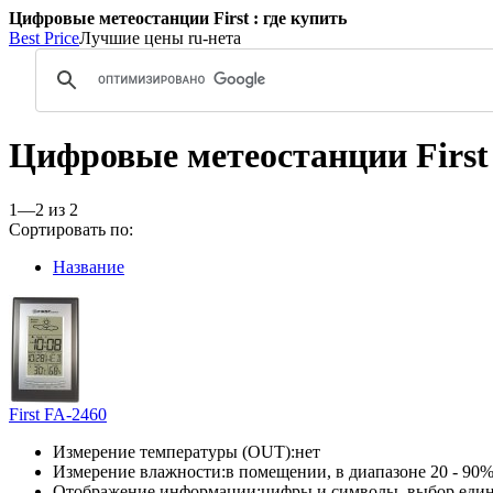
Цифровые метеостанции First : где купить
Best Price
Лучшие цены ru-нета
Цифровые метеостанции First
1—2 из 2
Сортировать по:
Название
First FA-2460
Измерение температуры (OUT):
нет
Измерение влажности:
в помещении, в диапазоне 20 - 90
Отображение информации:
цифры и символы, выбор еди