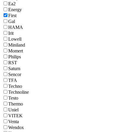
Ea2
Energy
First
Gal
HAMA
Irit
Lowell
Miniland
Momert
Philips
RST
Saturn
Sencor
TFA
Techno
Technoline
Testo
Thermo
Uniel
VITEK
Venta
Wendox