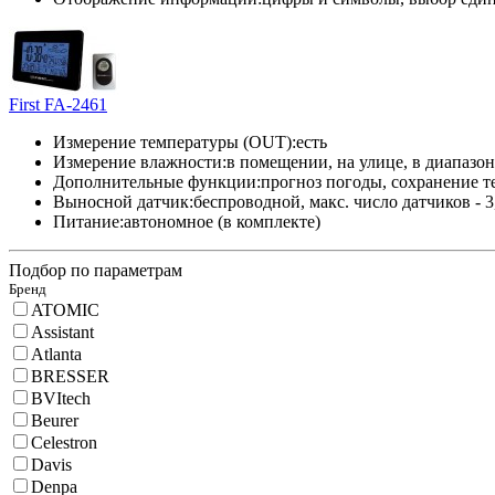
First FA-2461
Измерение температуры (OUT):
есть
Измерение влажности:
в помещении, на улице, в диапазон
Дополнительные функции:
прогноз погоды, сохранение т
Выносной датчик:
беспроводной, макс. число датчиков - 3,
Питание:
автономное (в комплекте)
Подбор по параметрам
Бренд
ATOMIC
Assistant
Atlanta
BRESSER
BVItech
Beurer
Celestron
Davis
Denpa