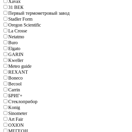
Xavax
31 ВЕК
Первый термометровый завод
Stadler Form
Oregon Scientific
La Crosse
Netatmo
Buro
Elgato
GARIN
Kweller
Meteo guide
REXANT
Boneco
Becool
Carrin
БРИГ+
Стеклоприбор
Konig
Sinometer
Art Fair
OXION
МЕГЕОН