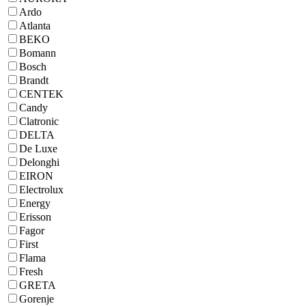
Ardo
Atlanta
BEKO
Bomann
Bosch
Brandt
CENTEK
Candy
Clatronic
DELTA
De Luxe
Delonghi
EIRON
Electrolux
Energy
Erisson
Fagor
First
Flama
Fresh
GRETA
Gorenje